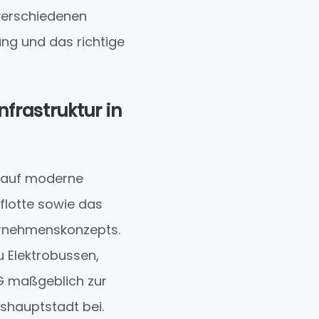
verschiedenen
ng und das richtige
frastruktur in
t auf moderne
sflotte sowie das
ernehmenskonzepts.
u Elektrobussen,
VG maßgeblich zur
shauptstadt bei.