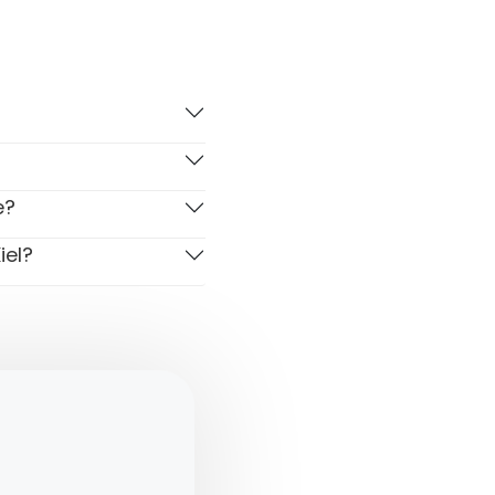
e?
iel?