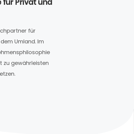
 für Privat und
chpartner für
d dem Umland. Im
rnehmensphilosophie
t zu gewährleisten
etzen.