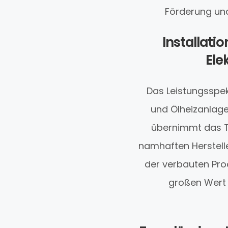
Förderung und
Installati
Ele
Das Leistungsspe
und Ölheizanlag
übernimmt das T
namhaften Herstelle
der verbauten Pro
großen Wert 